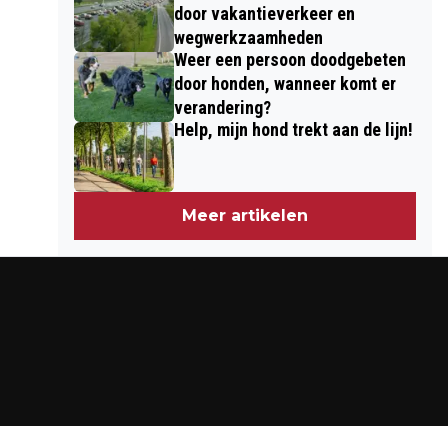
door vakantieverkeer en
wegwerkzaamheden
Weer een persoon doodgebeten
door honden, wanneer komt er
verandering?
Help, mijn hond trekt aan de lijn!
Meer artikelen